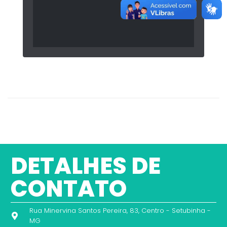
DETALHES DE
CONTATO
Rua Minervina Santos Pereira, 83, Centro - Setubinha -
MG