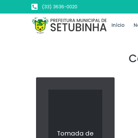
(33) 3636-0020
Início
N
C
Tomada de