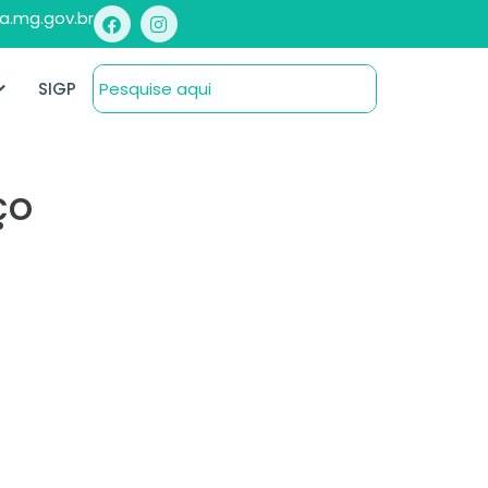
a.mg.gov.br
SIGP
ço