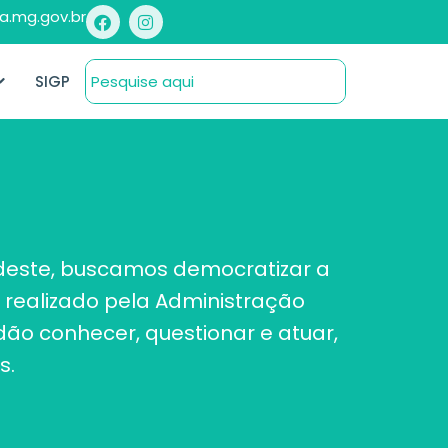
a.mg.gov.br
SIGP
s deste, buscamos democratizar a
 realizado pela Administração
ão conhecer, questionar e atuar,
s.