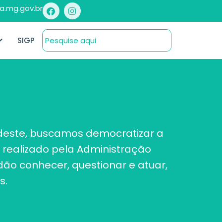
a.mg.gov.br
SIGP
s deste, buscamos democratizar a
 realizado pela Administração
ão conhecer, questionar e atuar,
s.