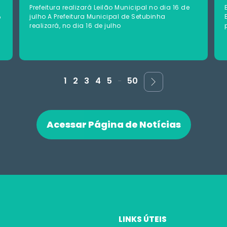
Prefeitura realizará Leilão Municipal no dia 16 de
julho A Prefeitura Municipal de Setubinha
o
realizará, no dia 16 de julho
...
1
2
3
4
5
50
Acessar Página de Notícias
LINKS ÚTEIS