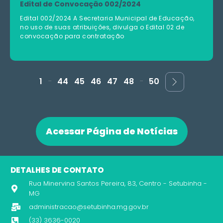
Edital de Convocação 002/2024
Edital 002/2024 A Secretaria Municipal de Educação,
no uso de suas atribuições, divulga o Edital 02 de
convocação para contratação
...
...
1
44
45
46
47
48
50
Acessar Página de Notícias
DETALHES DE CONTATO
Rua Minervina Santos Pereira, 83, Centro - Setubinha -
MG
administracao@setubinha.mg.gov.br
(33) 3636-0020