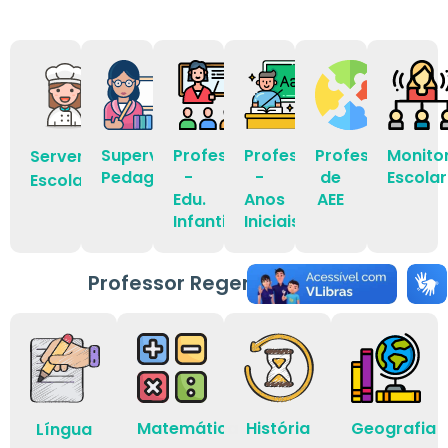
Supervisor
Professor
Professor
Professor
Monito
Servente
Pedagógico
-
-
de
Escolar
Escolar
Edu.
Anos
AEE
Infantil
Iniciais
Professor Regente de Aula
Matemática
História
Geografia
Língua