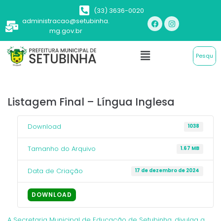
(33) 3636-0020
administracao@setubinha.
mg.gov.br
Listagem Final – Língua Inglesa
Download
1038
Tamanho do Arquivo
1.67 MB
Data de Criação
17 de dezembro de 2024
DOWNLOAD
A Secretaria Municipal de Educação de Setubinha, divulga a