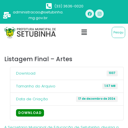
(33) 3636-0020
administracao@setubinha.
mg.gov.br
Listagem Final – Artes
Download
1037
Tamanho do Arquivo
1.67 MB
Data de Criação
17 de dezembro de 2024
DOWNLOAD
A Secretaria Municipal de Educação de Setubinha, divulga a