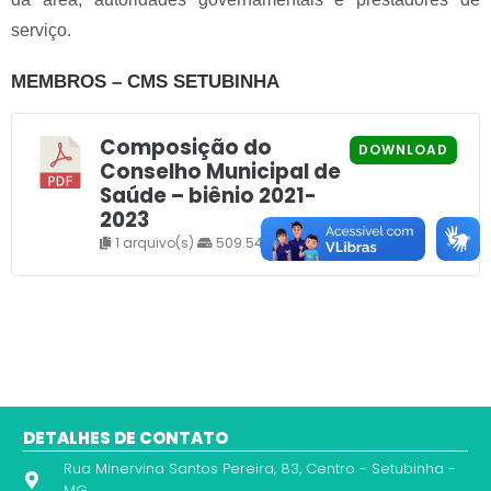
serviço.
MEMBROS – CMS SETUBINHA
Composição do
DOWNLOAD
Conselho Municipal de
Saúde – biênio 2021-
2023
1 arquivo(s)
509.54 KB
DETALHES DE CONTATO
Rua Minervina Santos Pereira, 83, Centro - Setubinha -
MG