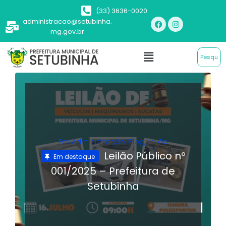
(33) 3636-0020
administracao@setubinha.
mg.gov.br
Em
Administração
,
Blog
,
Leilão
Leilão Público nº
Em destaque
001/2025 – Prefeitura de
Setubinha
LER MAIS