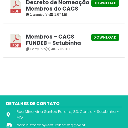
Decreto de Nomeação
DOWNLOAD
Membros do CACS
1 arquivo(s)
1.67 MB
Membros – CACS
DOWNLOAD
FUNDEB – Setubinha
1 arquivo(s)
12.39 KB
DETALHES DE CONTATO
Rua Minervina Santos Pereira, 83, Centro - Setubinha -
MG
administracao@setubinha.mg.gov.br