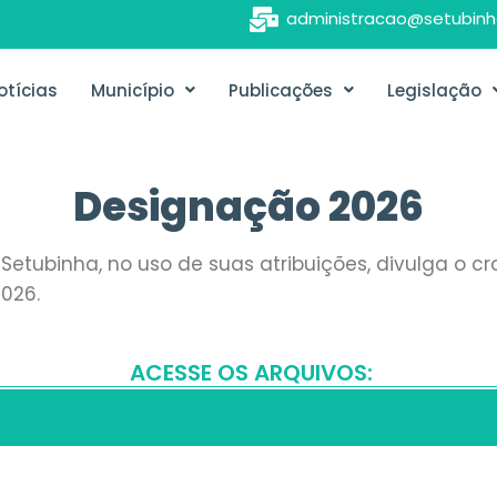
administracao@setubinh
otícias
Município
Publicações
Legislação
Designação 2026
 Setubinha, no uso de suas atribuições, divulga o
026.
ACESSE OS ARQUIVOS: