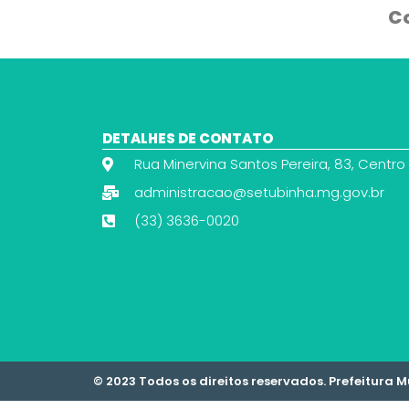
Co
DETALHES DE CONTATO
Rua Minervina Santos Pereira, 83, Centro
administracao@setubinha.mg.gov.br
(33) 3636-0020
© 2023 Todos os direitos reservados. Prefeitura 