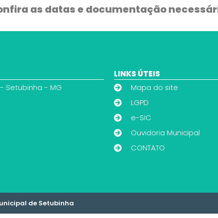
nfira as datas e documentação necessár
LINKS ÚTEIS
 - Setubinha - MG
Mapa do site
LGPD
e-SIC
Ouvidoria Municipal
CONTATO
Municipal de Setubinha