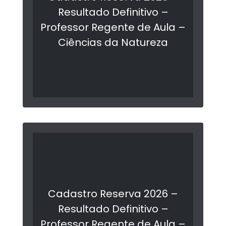
Resultado Definitivo –
Professor Regente de Aula –
Ciências da Natureza
LER MAIS
Cadastro Reserva 2026 –
Resultado Definitivo –
Professor Regente de Aula –