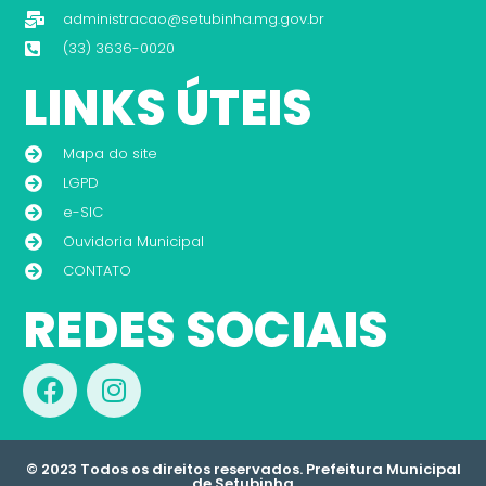
administracao@setubinha.mg.gov.br
(33) 3636-0020
LINKS ÚTEIS
Mapa do site
LGPD
e-SIC
Ouvidoria Municipal
CONTATO
REDES SOCIAIS
© 2023 Todos os direitos reservados. Prefeitura Municipal
de Setubinha