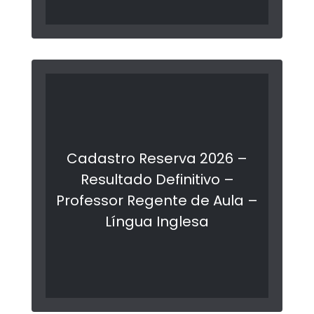
Cadastro Reserva 2026 –
Resultado Definitivo –
Professor Regente de Aula –
Língua Inglesa
LER MAIS