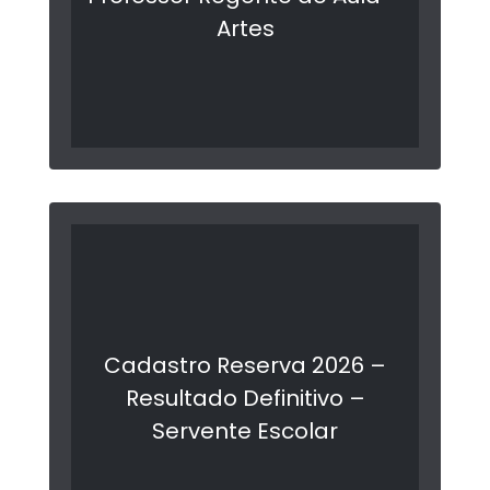
Artes
LER MAIS
Cadastro Reserva 2026 –
Resultado Definitivo –
Servente Escolar
LER MAIS