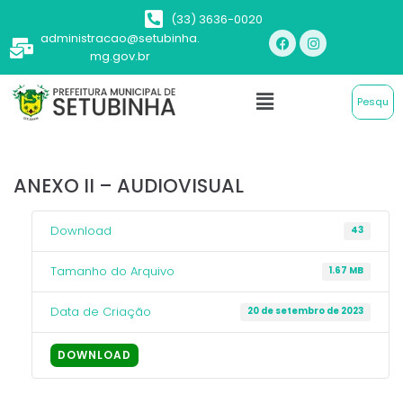
(33) 3636-0020
administracao@setubinha.
mg.gov.br
ANEXO II – AUDIOVISUAL
Download
43
Tamanho do Arquivo
1.67 MB
Data de Criação
20 de setembro de 2023
DOWNLOAD