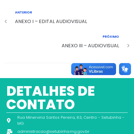
ANTERIOR
ANEXO I – EDITAL AUDIOVISUAL
PRÓXIMO
ANEXO III – AUDIOVISUAL
DETALHES DE
CONTATO
Rua Minervina Santos Pereira, 83, Centro - Setubinha -
MG
administracao@setubinha.mg.gov.br