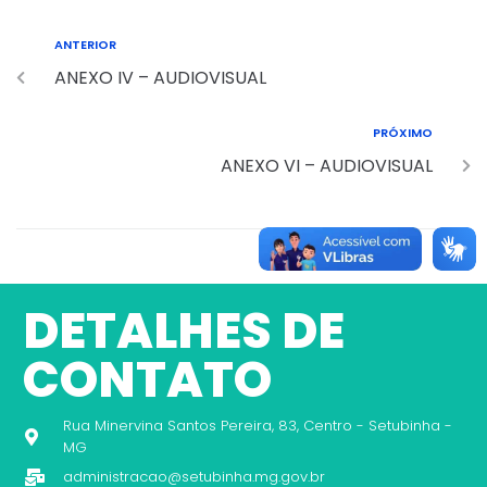
ANTERIOR
ANEXO IV – AUDIOVISUAL
PRÓXIMO
ANEXO VI – AUDIOVISUAL
DETALHES DE
CONTATO
Rua Minervina Santos Pereira, 83, Centro - Setubinha -
MG
administracao@setubinha.mg.gov.br