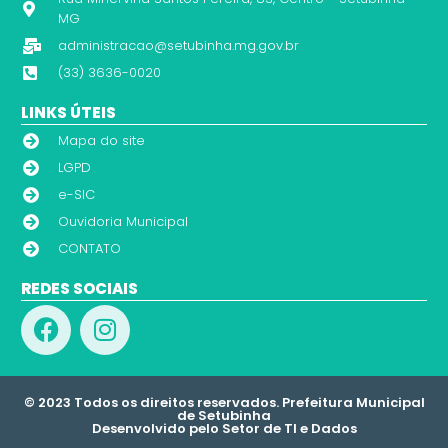
MG
administracao@setubinha.mg.gov.br
(33) 3636-0020
LINKS ÚTEIS
Mapa do site
LGPD
e-SIC
Ouvidoria Municipal
CONTATO
REDES SOCIAIS
© 2023 Todos os direitos reservados. Prefeitura Municipal
de Setubinha
Desenvolvido pelo Setor de TI e Dados