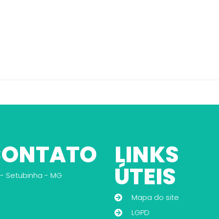
 CONTATO
LINKS
ÚTEIS
 - Setubinha - MG
Mapa do site
LGPD