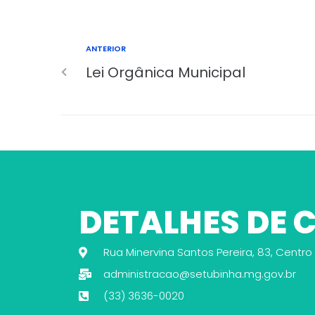
ANTERIOR
Lei Orgânica Municipal
DETALHES DE
Rua Minervina Santos Pereira, 83, Centro
administracao@setubinha.mg.gov.br
(33) 3636-0020