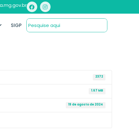
a.mg.gov.br
SIGP
2372
1.67 MB
19 de agosto de 2024