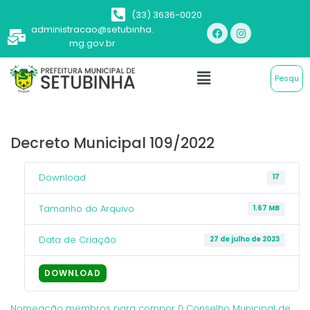
(33) 3636-0020
administracao@setubinha.
mg.gov.br
Decreto Municipal 109/2022
Download
17
Tamanho do Arquivo
1.67 MB
Data de Criação
27 de julho de 2023
DOWNLOAD
Nomeação membros para compor 0 Conselho Municipal de