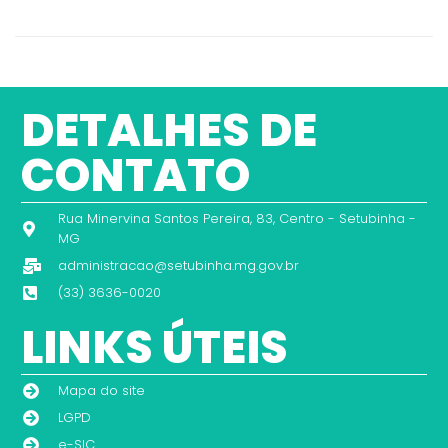
DETALHES DE
CONTATO
Rua Minervina Santos Pereira, 83, Centro - Setubinha -
MG
administracao@setubinha.mg.gov.br
(33) 3636-0020
LINKS ÚTEIS
Mapa do site
LGPD
e-SIC