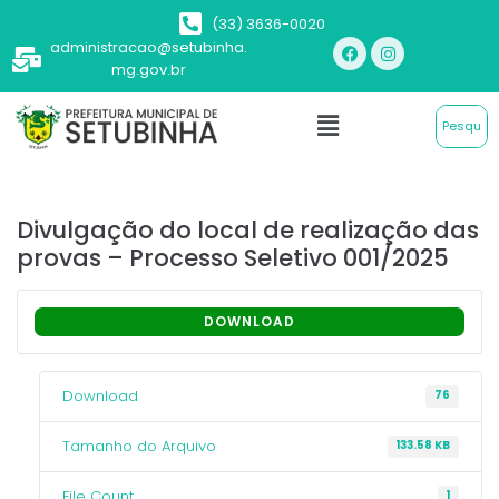
(33) 3636-0020
administracao@setubinha.
mg.gov.br
Divulgação do local de realização das
provas – Processo Seletivo 001/2025
DOWNLOAD
Download
76
Tamanho do Arquivo
133.58 KB
File Count
1