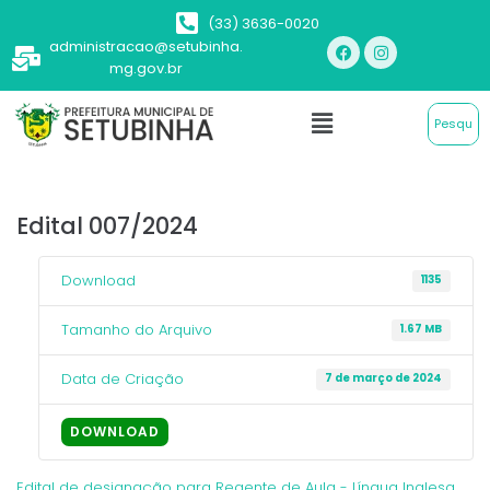
(33) 3636-0020
administracao@setubinha.
mg.gov.br
Edital 007/2024
Download
1135
Tamanho do Arquivo
1.67 MB
Data de Criação
7 de março de 2024
DOWNLOAD
Edital de designação para Regente de Aula - Língua Inglesa