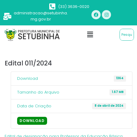
(33) 3636-0020
administracao@setubinha.
mg.gov.br
Edital 011/2024
Download
1364
Tamanho do Arquivo
1.67 MB
Data de Criação
8 de abril de 2024
DOWNLOAD
Edital de designação para Professor da Educação Básica