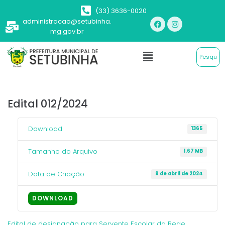
(33) 3636-0020
administracao@setubinha.
mg.gov.br
Edital 012/2024
Download
1365
Tamanho do Arquivo
1.67 MB
Data de Criação
9 de abril de 2024
DOWNLOAD
Edital de designação para Servente Escolar da Rede