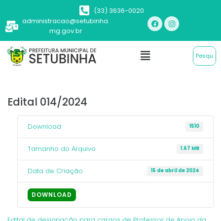
(33) 3636-0020
administracao@setubinha.
mg.gov.br
Edital 014/2024
Download
1510
Tamanho do Arquivo
1.67 MB
Data de Criação
15 de abril de 2024
DOWNLOAD
Edital de designação para cargos de Professor de Apoio da