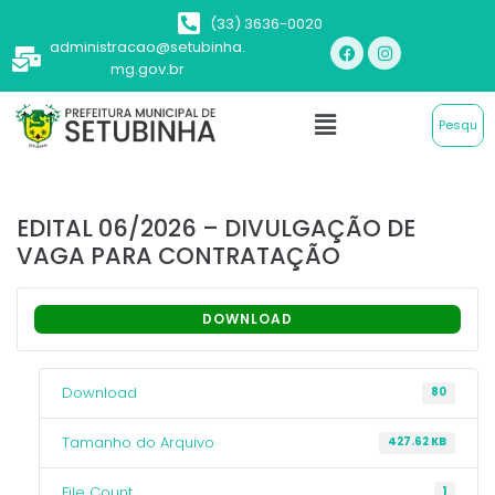
(33) 3636-0020
administracao@setubinha.
mg.gov.br
EDITAL 06/2026 – DIVULGAÇÃO DE
VAGA PARA CONTRATAÇÃO
DOWNLOAD
Download
80
Tamanho do Arquivo
427.62 KB
File Count
1