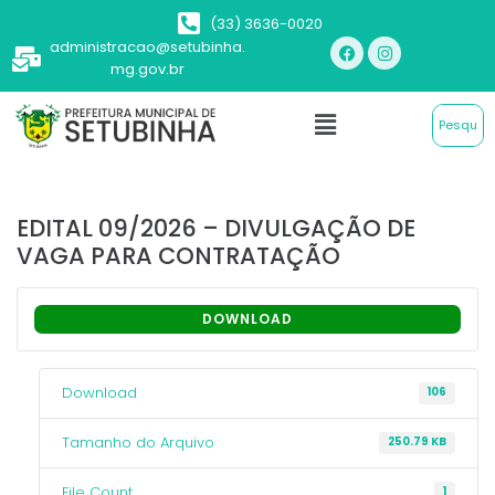
(33) 3636-0020
administracao@setubinha.
mg.gov.br
EDITAL 09/2026 – DIVULGAÇÃO DE
VAGA PARA CONTRATAÇÃO
DOWNLOAD
Download
106
Tamanho do Arquivo
250.79 KB
File Count
1