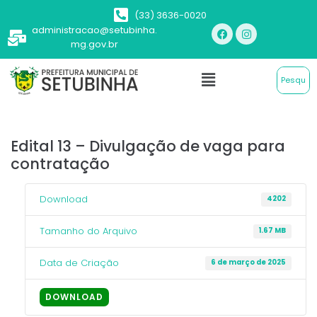
(33) 3636-0020
administracao@setubinha.
mg.gov.br
Edital 13 – Divulgação de vaga para
contratação
Download
4202
Tamanho do Arquivo
1.67 MB
Data de Criação
6 de março de 2025
DOWNLOAD