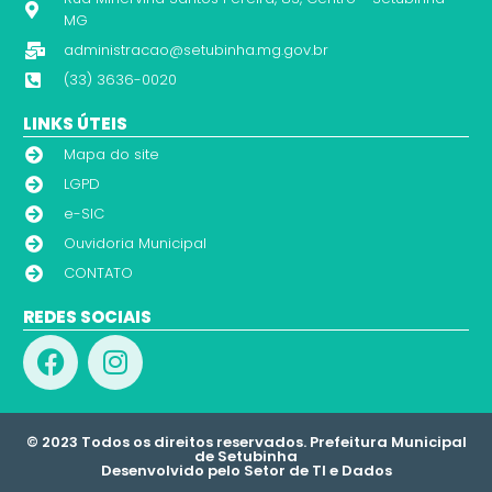
MG
administracao@setubinha.mg.gov.br
(33) 3636-0020
LINKS ÚTEIS
Mapa do site
LGPD
e-SIC
Ouvidoria Municipal
CONTATO
REDES SOCIAIS
© 2023 Todos os direitos reservados. Prefeitura Municipal
de Setubinha
Desenvolvido pelo Setor de TI e Dados