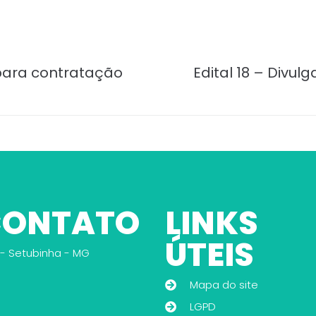
 para contratação
Edital 18 – Divu
 CONTATO
LINKS
ÚTEIS
 - Setubinha - MG
Mapa do site
LGPD