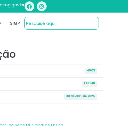
a.mg.gov.br
SIGP
ção
4503
1.67 MB
30 de abril de 2025
antil da Rede Municipal de Ensino