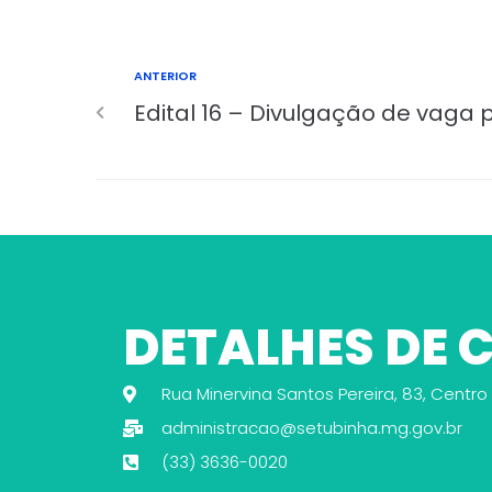
ANTERIOR
Edital 16 – Divulgação de vaga
DETALHES DE
Rua Minervina Santos Pereira, 83, Centro
administracao@setubinha.mg.gov.br
(33) 3636-0020