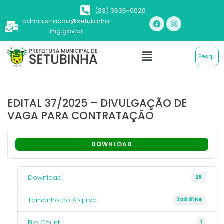
(33) 3636-0020
administracao@setubinha.
mg.gov.br
EDITAL 37/2025 – DIVULGAÇÃO DE
VAGA PARA CONTRATAÇÃO
DOWNLOAD
Download
26
Tamanho do Arquivo
249.91 KB
File Count
1