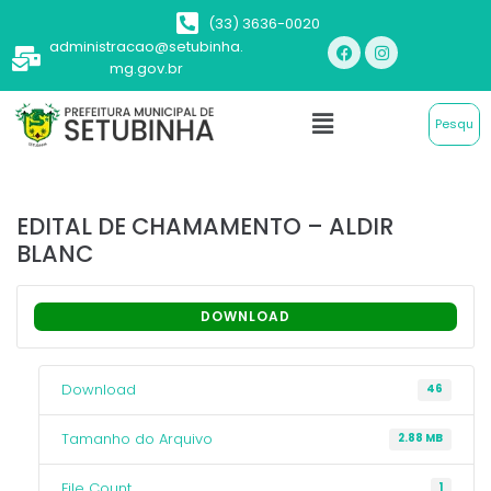
(33) 3636-0020
administracao@setubinha.
mg.gov.br
EDITAL DE CHAMAMENTO – ALDIR
BLANC
DOWNLOAD
Download
46
Tamanho do Arquivo
2.88 MB
File Count
1