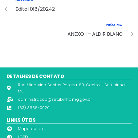
Edital 018/20242
PRÓXIMO
ANEXO I – ALDIR BLANC
DETALHES DE CONTATO
Rua Minervina Santos Pereira, 83, Centro - Setubinha -
MG
administracao@setubinha.mg.gov.br
(33) 3636-0020
LINKS ÚTEIS
Mapa do site
LGPD