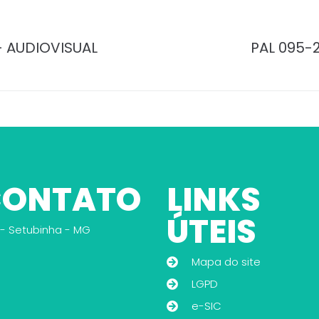
– AUDIOVISUAL
PAL 095-
 CONTATO
LINKS
ÚTEIS
 - Setubinha - MG
Mapa do site
LGPD
e-SIC