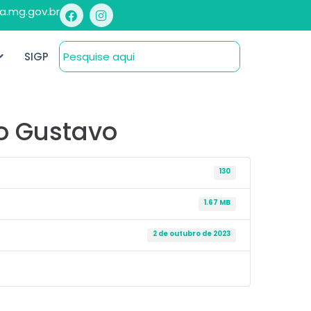
a.mg.gov.br
SIGP
lo Gustavo
130
1.67 MB
2 de outubro de 2023