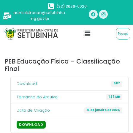
(33) 3636-0020
administracao@setubinha.
mg.gov.br
PEB Educação Física – Classificação
Final
Download
587
Tamanho do Arquivo
1.67 MB
Data de Criação
15 de janeiro de 2024
DOWNLOAD