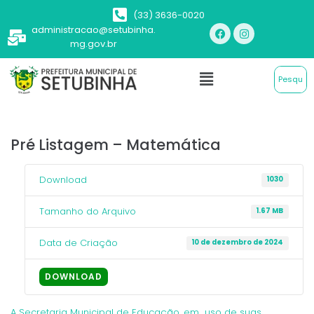
(33) 3636-0020
administracao@setubinha.
mg.gov.br
Pré Listagem – Matemática
Download
1030
Tamanho do Arquivo
1.67 MB
Data de Criação
10 de dezembro de 2024
DOWNLOAD
A Secretaria Municipal de Educação, em uso de suas