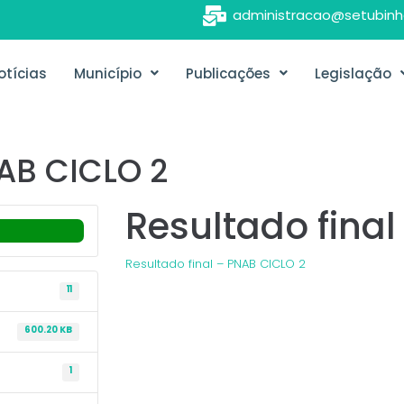
administracao@setubinh
otícias
Município
Publicações
Legislação
NAB CICLO 2
Resultado final
Resultado final – PNAB CICLO 2
11
600.20 KB
1