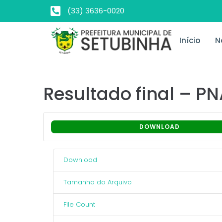
(33) 3636-0020
Início
N
Resultado final – P
DOWNLOAD
Download
Tamanho do Arquivo
File Count