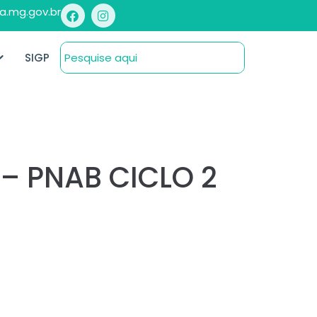
a.mg.gov.br
SIGP
 – PNAB CICLO 2