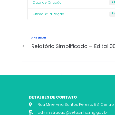
Data de Criação
6 
Ultima Atualização
6 
ANTERIOR
Relatório Simplificado – Edital 0
DETALHES DE CONTATO
Rua Minervina Santos Pereira, 83, Centro
administracao@setubinha.mg.gov.br