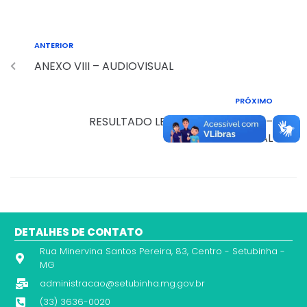
ANTERIOR
ANEXO VIII – AUDIOVISUAL
PRÓXIMO
RESULTADO LEI PAULO GUSTAVO –
AUDIOVISUAL
DETALHES DE CONTATO
Rua Minervina Santos Pereira, 83, Centro - Setubinha -
MG
administracao@setubinha.mg.gov.br
(33) 3636-0020