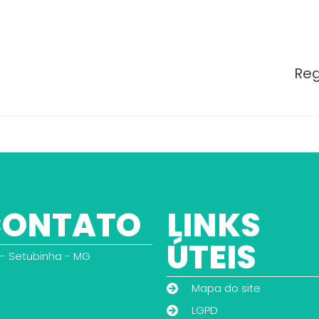
Reg
 CONTATO
LINKS
ÚTEIS
 - Setubinha - MG
Mapa do site
LGPD