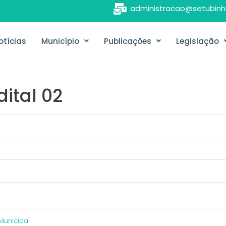
administracao@setubinh
otícias
Município
Publicações
Legislação
dital 02
Municipal