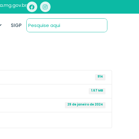
a.mg.gov.br
SIGP
914
1.67 MB
29 de janeiro de 2024