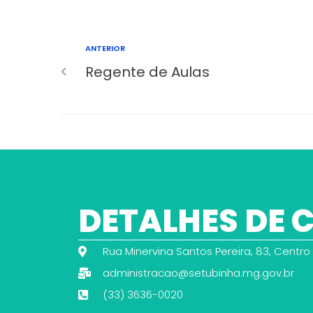
ANTERIOR
Regente de Aulas
DETALHES DE
Rua Minervina Santos Pereira, 83, Centro
administracao@setubinha.mg.gov.br
(33) 3636-0020