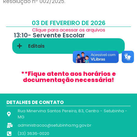
Resolução nº 002/2025.
03 DE FEVEREIRO DE 2026
Clique para acessar os arquivos
13:10-
Servente Escolar
Editais
**Fique atento aos horários e
documentação necessária!
DETALHES DE CONTATO
Rua Minervina Santos Pereira, 83, Centro - Setubinha -
MG
administracao@setubinha.mg.gov.br
(33) 3636-0020