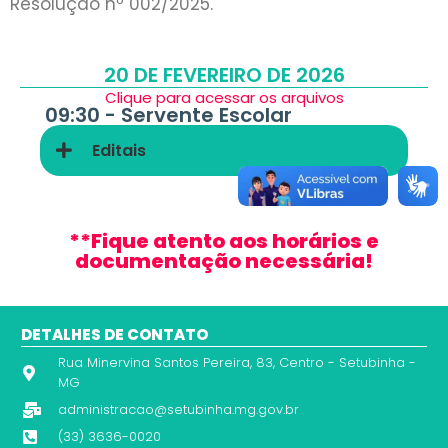
Resolução nº 002/2025.
20 DE FEVEREIRO DE 2026
Clique para acessar os arquivos
09:30 -
Servente Escolar
Editais
**Fique atento aos horários e
documentação necessária!
DETALHES DE CONTATO
Rua Minervina Santos Pereira, 83, Centro - Setubinha -
MG
administracao@setubinha.mg.gov.br
(33) 3636-0020