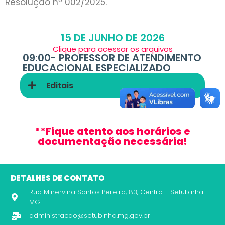
Resolução nº 002/2025.
15 DE JUNHO DE 2026
Clique para acessar os arquivos
09:00-
PROFESSOR DE ATENDIMENTO
EDUCACIONAL ESPECIALIZADO
Editais
**Fique atento aos horários e
documentação necessária!
DETALHES DE CONTATO
Rua Minervina Santos Pereira, 83, Centro - Setubinha -
MG
administracao@setubinha.mg.gov.br