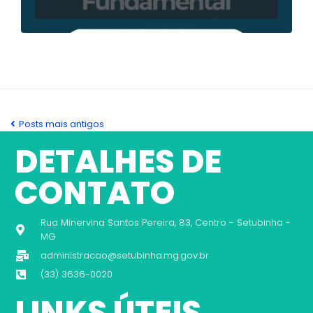
Posts mais antigos
DETALHES DE
CONTATO
Rua Minervina Santos Pereira, 83, Centro - Setubinha -
MG
administracao@setubinha.mg.gov.br
(33) 3636-0020
LINKS ÚTEIS