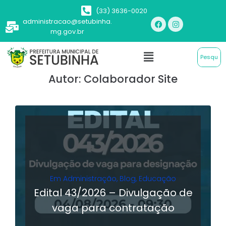
(33) 3636-0020
administracao@setubinha.
mg.gov.br
Autor:
Colaborador Site
Em
Administração
,
Blog
,
Educação
Edital 43/2026 – Divulgação de
vaga para contratação
LER MAIS