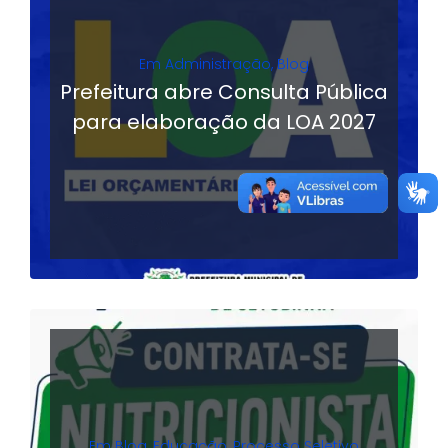
Em
Administração
,
Blog
Prefeitura abre Consulta Pública
para elaboração da LOA 2027
LER MAIS
Em
Blog
,
Educação
,
Processo Seletivo