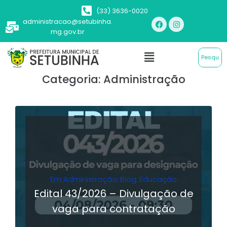
(33) 3636-0020
administracao@setubinha.
mg.gov.br
Categoria:
Administração
Em
Administração
,
Blog
,
Educação
Edital 43/2026 – Divulgação de
vaga para contratação
LER MAIS