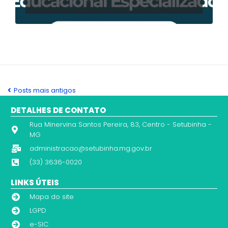
Posts mais antigos
DETALHES DE CONTATO
Rua Minervina Santos Pereira, 83, Centro - Setubinha -
MG
administracao@setubinha.mg.gov.br
(33) 3636-0020
LINKS ÚTEIS
Mapa do site
LGPD
e-SIC