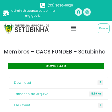
(33) 3636-0020
administracao@setubinha.
mg.gov.br
Membros – CACS FUNDEB – Setubinha
DOWNLOAD
Download
3
Tamanho do Arquivo
12.39 KB
File Count
1