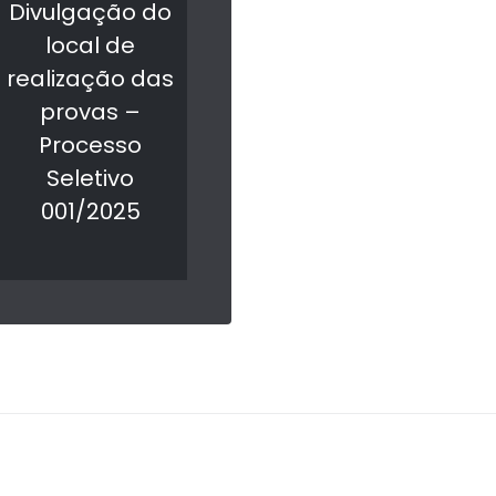
Divulgação do
local de
realização das
provas –
Processo
Seletivo
001/2025
LER MAIS