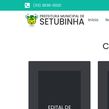
(33) 3636-0020
Início
N
C
EDITAL DE