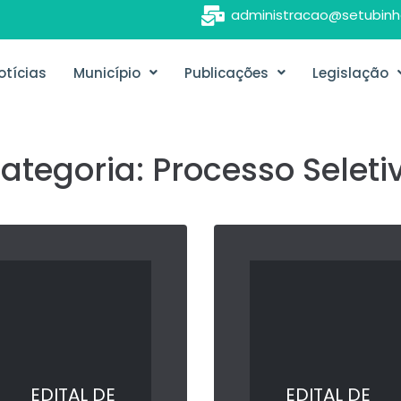
administracao@setubinh
otícias
Município
Publicações
Legislação
ategoria:
Processo Seleti
EDITAL DE
EDITAL DE