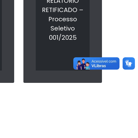
RELATÓRIO
RETIFICADO –
Processo
Seletivo
001/2025
LER MAIS