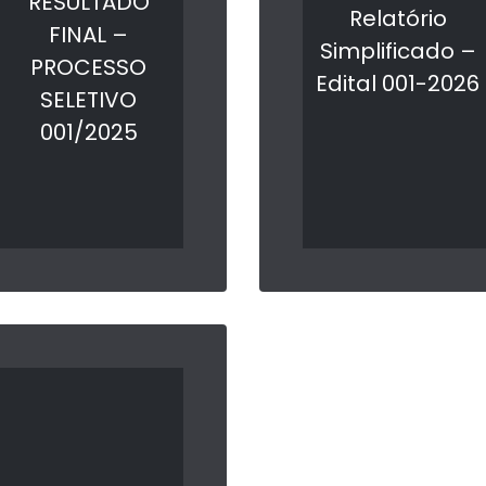
RESULTADO
Relatório
FINAL –
Simplificado –
PROCESSO
Edital 001-2026
SELETIVO
LER MAIS
001/2025
LER MAIS