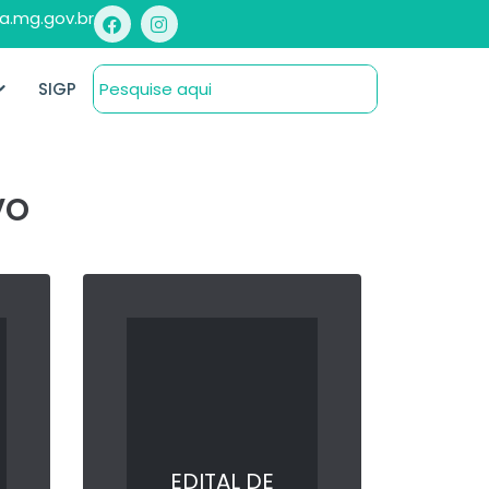
a.mg.gov.br
SIGP
vo
EDITAL DE