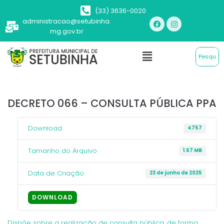
(33) 3636-0020
administracao@setubinha.
mg.gov.br
DECRETO 066 – CONSULTA PÚBLICA PPA
Download
4757
Tamanho do Arquivo
1.67 MB
Data de Criação
23 de junho de 2025
DOWNLOAD
Dispõe sobre a realização de consulta pública, de forma