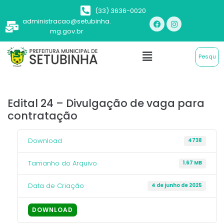
(33) 3636-0020
administracao@setubinha.
mg.gov.br
Edital 24 – Divulgação de vaga para
contratação
Download
4738
Tamanho do Arquivo
1.67 MB
Data de Criação
4 de junho de 2025
DOWNLOAD