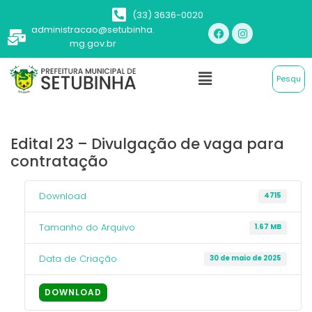
(33) 3636-0020
administracao@setubinha.
mg.gov.br
Edital 23 – Divulgação de vaga para
contratação
Download
4715
Tamanho do Arquivo
1.67 MB
Data de Criação
30 de maio de 2025
DOWNLOAD