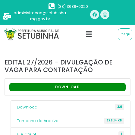
(33) 3636-0020
administracao@setubinha.
mg.gov.br
EDITAL 27/2026 – DIVULGAÇÃO DE
VAGA PARA CONTRATAÇÃO
DOWNLOAD
Download
321
Tamanho do Arquivo
276.14 KB
File Count
1