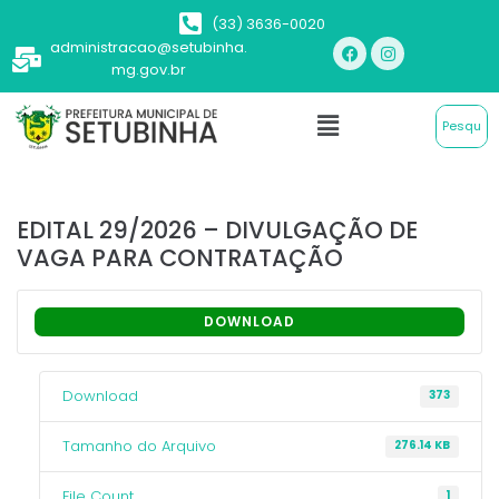
(33) 3636-0020
administracao@setubinha.
mg.gov.br
EDITAL 29/2026 – DIVULGAÇÃO DE
VAGA PARA CONTRATAÇÃO
DOWNLOAD
Download
373
Tamanho do Arquivo
276.14 KB
File Count
1