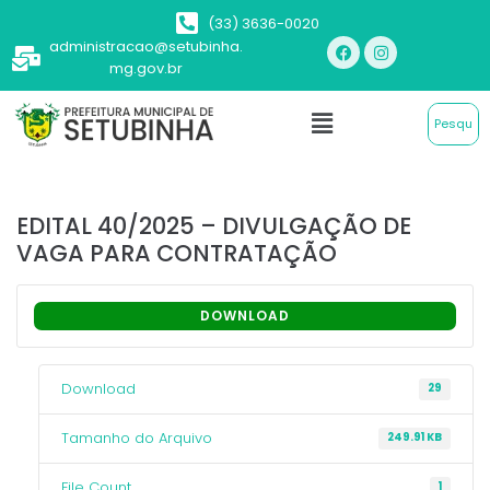
(33) 3636-0020
administracao@setubinha.
mg.gov.br
EDITAL 40/2025 – DIVULGAÇÃO DE
VAGA PARA CONTRATAÇÃO
DOWNLOAD
Download
29
Tamanho do Arquivo
249.91 KB
File Count
1