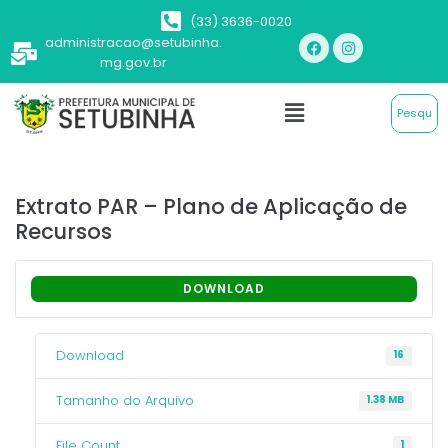
(33) 3636-0020
administracao@setubinha.
mg.gov.br
Extrato PAR – Plano de Aplicação de
Recursos
DOWNLOAD
Download
16
Tamanho do Arquivo
1.38 MB
File Count
1