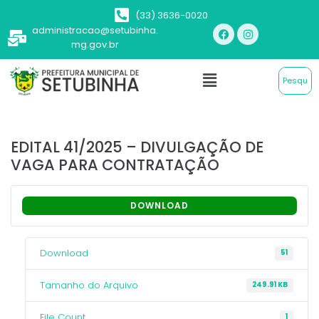
(33) 3636-0020
administracao@setubinha.
mg.gov.br
EDITAL 41/2025 – DIVULGAÇÃO DE
VAGA PARA CONTRATAÇÃO
DOWNLOAD
Download
51
Tamanho do Arquivo
249.91 KB
File Count
1